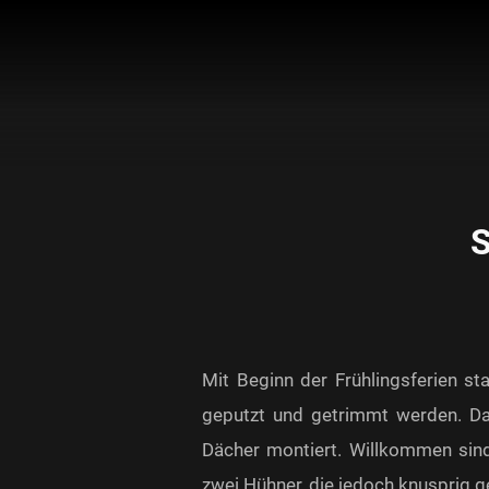
S
Mit Beginn der Frühlingsferien st
geputzt und getrimmt werden. Das 
Dächer montiert. Willkommen sin
zwei Hühner, die jedoch knusprig g