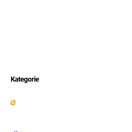
Oktober 2024
September 2024
August 2024
Mai 2024
April 2024
März 2024
Februar 2024
Januar 2024
Dezember 2023
November 2023
Oktober 2023
September 2023
Kategorie
Alle
RSS-Feed