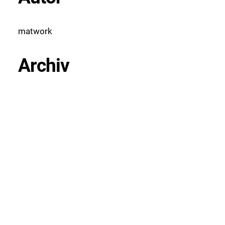
matwork
Archiv
April 2026
März 2026
Februar 2026
Januar 2026
Dezember 2025
November 2025
Oktober 2025
September 2025